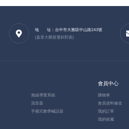
地 址：
台中市大雅區中山路243號
(嘉里大榮貨運斜對面)
會員中心
無線導覽系統
購物車
混音器
會員資料修改
手握式教學喊話器
我的訂單
我的收藏