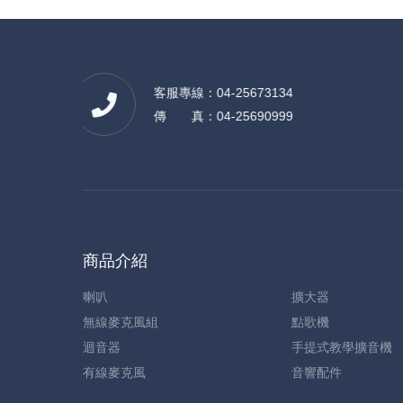
客服專線：04-25673134
傳 真：04-25690999
商品介紹
喇叭
擴大器
無線麥克風組
點歌機
迴音器
手提式教學擴音機
有線麥克風
音響配件