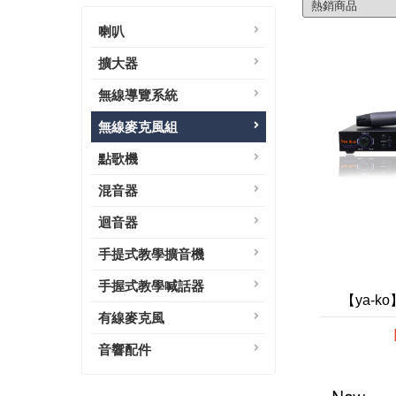
喇叭
擴大器
無線導覽系統
無線麥克風組
點歌機
混音器
迴音器
手提式教學擴音機
手握式教學喊話器
【ya-
有線麥克風
音響配件