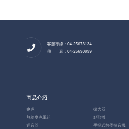
客服專線：04-25673134
傳 真：04-25690999
商品介紹
喇叭
擴大器
無線麥克風組
點歌機
迴音器
手提式教學擴音機