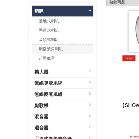
喇叭
落地式喇叭
懸吊式喇叭
吸頂式喇叭
廣播號角喇叭
超重低音
擴大器
無線導覽系統
無線麥克風組
點歌機
【SHO
混音器
迴音器
手提式教學擴音機