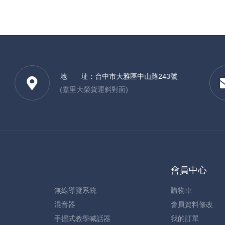
地 址：
台中市大雅區中山路243號
(嘉里大榮貨運斜對面)
會員中心
無線導覽系統
購物車
混音器
會員資料修改
手握式教學喊話器
我的訂單