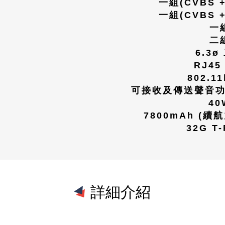
一組(CVBS +
一組(CVBS +
一
二
6.3ø
RJ4
802.11
可接收及傳送聲音功
40
7800mAh (
續航
32G T-
詳細介紹