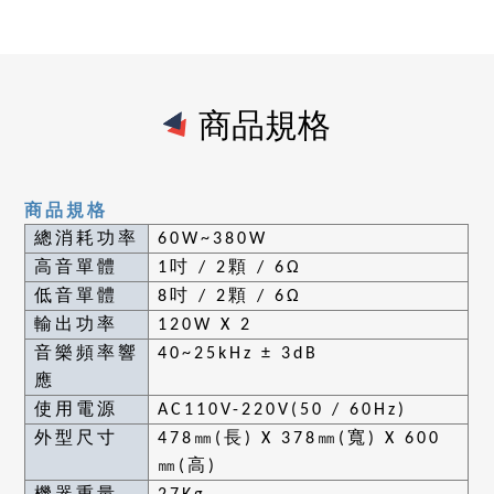
商品規格
商品規格
總消耗功率
60W~380W
高音單體
1
吋
/ 2
顆
/ 6
Ω
低音單體
8
吋
/ 2
顆
/ 6
Ω
輸出功率
120W X 2
音樂頻率響
40~25kHz
±
3dB
應
使用電源
AC110V-220V(50 / 60Hz)
外型尺寸
478
㎜
(
長
) X 378
㎜
(
寬
) X 600
㎜
(
高
)